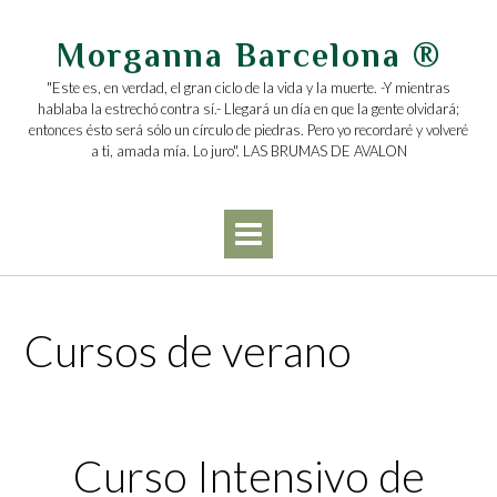
Saltar
al
Morganna Barcelona ®
contenido
"Este es, en verdad, el gran ciclo de la vida y la muerte. -Y mientras
hablaba la estrechó contra sí.- Llegará un día en que la gente olvidará;
entonces ésto será sólo un círculo de piedras. Pero yo recordaré y volveré
a ti, amada mía. Lo juro". LAS BRUMAS DE AVALON
Cursos de verano
Curso intensivo de Rituales con el Tarot (Julio)
Curso Intensivo de