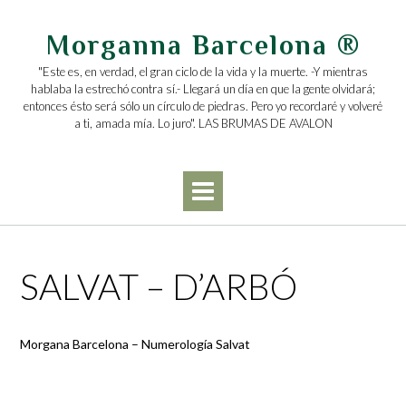
Saltar
al
Morganna Barcelona ®
contenido
"Este es, en verdad, el gran ciclo de la vida y la muerte. -Y mientras
hablaba la estrechó contra sí.- Llegará un día en que la gente olvidará;
entonces ésto será sólo un círculo de piedras. Pero yo recordaré y volveré
a ti, amada mía. Lo juro". LAS BRUMAS DE AVALON
SALVAT – D’ARBÓ
Morgana Barcelona – Numerología Salvat