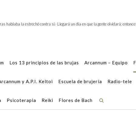
®
ntras hablaba la estrechó contra sí.- Llegará un día en que la gente olvidará; entonc
um
Los 13 principios de las brujas
Arcannum – Equipo
F
Arcannum y A.P.I. Keltoi
Escuela de brujería
Radio-tele
a
Psicoterapia
Reiki
Flores de Bach