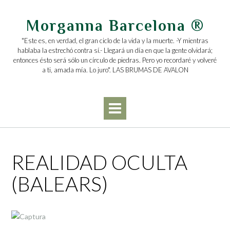
Saltar
al
Morganna Barcelona ®
contenido
"Este es, en verdad, el gran ciclo de la vida y la muerte. -Y mientras
hablaba la estrechó contra sí.- Llegará un día en que la gente olvidará;
entonces ésto será sólo un círculo de piedras. Pero yo recordaré y volveré
a ti, amada mía. Lo juro". LAS BRUMAS DE AVALON
REALIDAD OCULTA
(BALEARS)