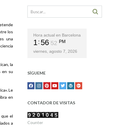
retende
ntre los
Hora actual en Barcelona
 es una
1
56
PM
53
ociencia
viernes, agosto 7, 2026
can, la
s en su
SÍGUEME
ica». Le
ibra en
CONTADOR DE VISITAS
 que el
Counter
iados a