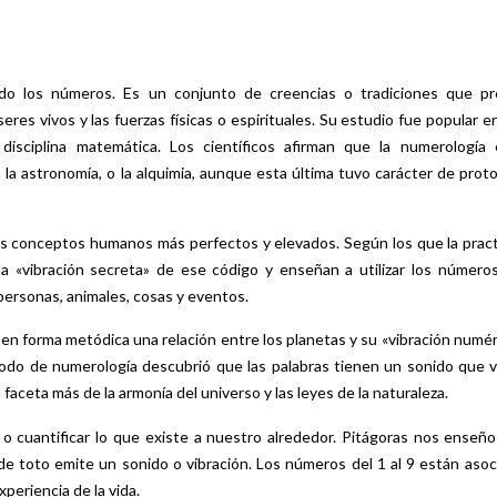
ando los números. Es un conjunto de creencias o tradiciones que p
eres vivos y las fuerzas físicas o espirituales. Su estudio fue popular e
disciplina matemática. Los científicos afirman que la numerología
a la astronomía, o la alquimia, aunque esta última tuvo carácter de prot
s conceptos humanos más perfectos y elevados. Según los que la practi
 la «vibración secreta» de ese código y enseñan a utilizar los número
 personas, animales, cosas y eventos.
ló en forma metódica una relación entre los planetas y su «vibración numér
odo de numerología descubrió que las palabras tienen un sonido que v
aceta más de la armonía del universo y las leyes de la naturaleza.
cuantificar lo que existe a nuestro alrededor. Pitágoras nos enseño
e toto emite un sonido o vibración. Los números del 1 al 9 están asoc
xperiencia de la vida.