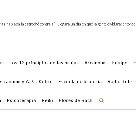
®
ntras hablaba la estrechó contra sí.- Llegará un día en que la gente olvidará; entonc
um
Los 13 principios de las brujas
Arcannum – Equipo
F
Arcannum y A.P.I. Keltoi
Escuela de brujería
Radio-tele
a
Psicoterapia
Reiki
Flores de Bach