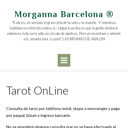
Saltar
al
Morganna Barcelona ®
contenido
"Este es, en verdad, el gran ciclo de la vida y la muerte. -Y mientras
hablaba la estrechó contra sí.- Llegará un día en que la gente olvidará;
entonces ésto será sólo un círculo de piedras. Pero yo recordaré y volveré
a ti, amada mía. Lo juro". LAS BRUMAS DE AVALON
Tarot OnLine
Consulta de tarot por teléfono móvil, skype o messenger y pago
por paypal, bizum o ingreso bancario.
No se atenderá ninguna consulta que no se haya efectuado el